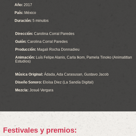
Año:
2017
País:
México
Duración:
5 minutos
Dirección:
Carolina Corral Paredes
Guión:
Carolina Corral Paredes
Producción:
Magali Rocha Donnadieu
Animación:
Luís Felipe Alanis, Carla Ikom, Pamela Tinoko (Animatitlan
Estudios)
Música Original:
Ádada, Ada Carasusan, Gustavo Jacob
Diseño Sonoro:
Eloísa Diez (La Sandía Digital)
Mezcla:
Josué Vergara
Festivales y premios: