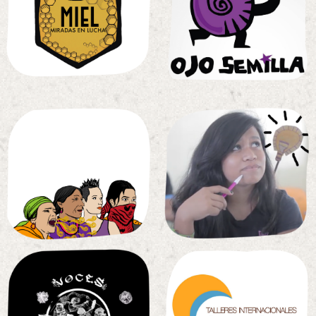
Semilla
en
luch
Ojo
Miradas
mujeres
childrens
Voces de
Save the
Dom.
mesoamericana
de cine en Rep.