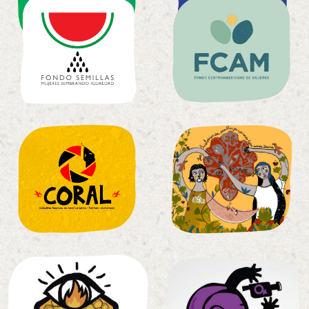
Escuelazbr>
Escuelazbr>
territorio
territorio
tierra y
tierra y
comunicacion
comunicacion
de
de
Escuelazbr>
Escuelazbr>
territorio
territorios
tierra y
y
comunicacion
relatos
de
entrelazando
Escuelazbr>
Mujeres
MIEL