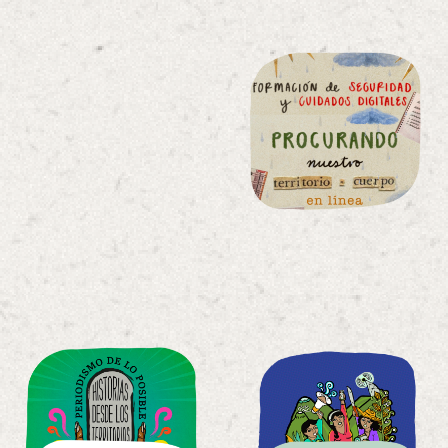
territorio
tierra y
comunicacion
de
Escuelazbr>
territorio
territorio
tierra y
tierra y
comunicacion
comunicacion
de
de