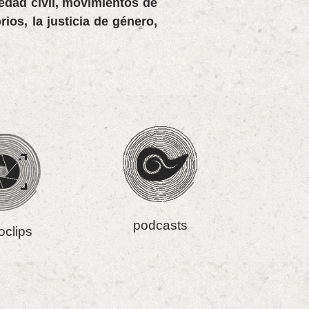
edad civil, movimientos de
ios, la justicia de género,
podcasts
oclips