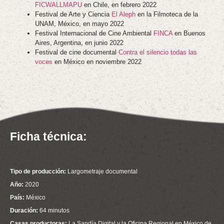
FICWALLMAPU
en Chile, en febrero 2022
Festival de Arte y Ciencia
El Aleph
en la Filmoteca de la
UNAM, México, en mayo 2022
Festival Internacional de Cine Ambiental
FINCA
en Buenos
Aires, Argentina, en junio 2022
Festival de cine documental
Contra el silencio todas las
voces
en México en noviembre 2022
Ficha técnica:
Tipo de producción:
Largometraje documental
Año:
2020
País:
México
Duración:
64 minutos
Casas productoras:
La Sandía Digital y la Oficina Regional en México de