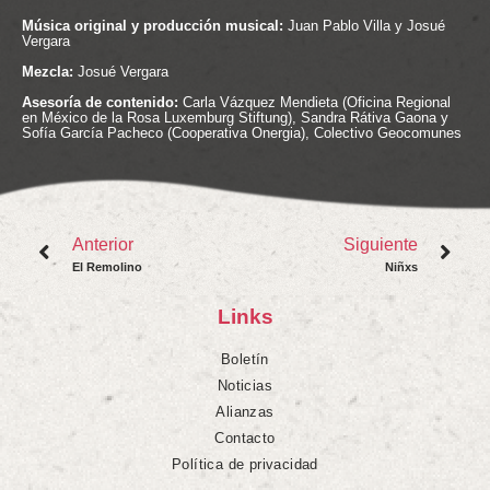
Música original y producción musical:
Juan Pablo Villa y Josué
Vergara
Mezcla:
Josué Vergara
Asesoría de contenido:
Carla Vázquez Mendieta (Oficina Regional
en México de la Rosa Luxemburg Stiftung), Sandra Rátiva Gaona y
Sofía García Pacheco (Cooperativa Onergia), Colectivo Geocomunes
Anterior
Siguiente
El Remolino
Niñxs
Links
Boletín
Noticias
Alianzas
Contacto
Política de privacidad