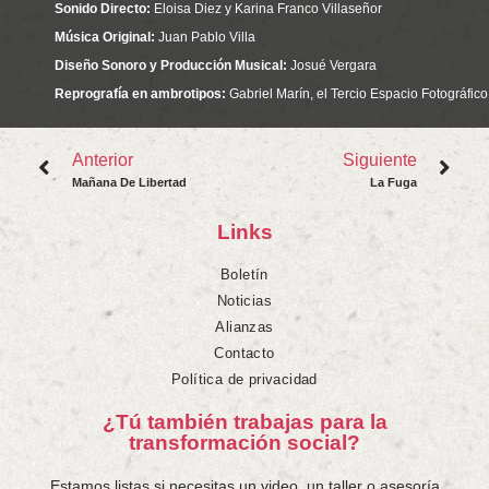
Sonido Directo:
Eloisa Diez y Karina Franco Villaseñor
Música Original:
Juan Pablo Villa
Diseño Sonoro y Producción Musical:
Josué Vergara
Reprografía en ambrotipos:
Gabriel Marín, el Tercio Espacio Fotográfico
Anterior
Siguiente
Mañana De Libertad
La Fuga
Links
Boletín
Noticias
Alianzas
Contacto
Política de privacidad
¿Tú también trabajas para la
transformación social?
Estamos listas si necesitas un video, un taller o asesoría