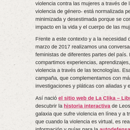
violencia contra las mujeres a través de 
violencia de género- está normalizada 
minimizada y desestimada porque se con
impacto en la vida y el cuerpo de las muj
Frente a este contexto y a la necesidad 
marzo de 2017 realizamos una conversac
feministas de diferentes partes del país
compartimos experiencias, aprendizajes, 
violencia a través de las tecnologías. Esa
campaña, que complementamos con más r
investigaciones y pláticas con aliadas y 
Así nació
el sitio web de La Clika – Lib
descubrir la
historia interactiva
de Leos,
galaxia que sufre violencia en línea y a
que cuando la violencia es virtual, es re
información y guías para la
autodefensa 