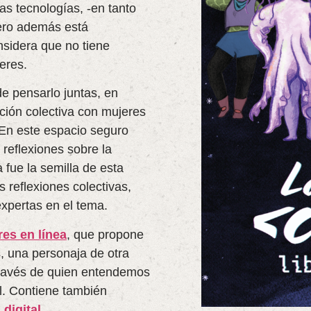
las tecnologías, -en tanto
pero además está
sidera que no tiene
eres.
de pensarlo juntas, en
ión colectiva con mujeres
. En este espacio seguro
reflexiones sobre la
 fue la semilla de esta
eflexiones colectivas,
expertas en el tema.
res en línea
, que propone
 una personaja de otra
 través de quien entendemos
al. Contiene también
digital
.