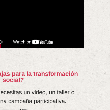
jas para la transformación
social?
ecesitas un video, un taller o
na campaña participativa.