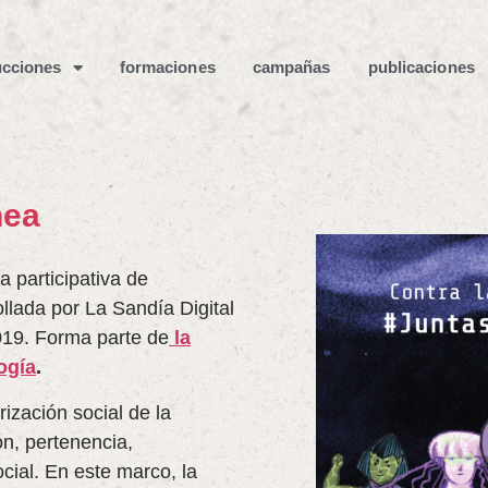
cciones
formaciones
campañas
publicaciones
nea
a participativa de
ollada por La Sandía Digital
019. Forma parte de
la
ogía
.
ización social de la
ón, pertenencia,
cial. En este marco, la