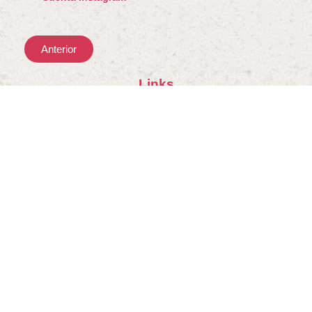
Anterior
Links
Boletín
Noticias
Alianzas
Contacto
Política de privacidad
¿Tú también trabajas para la
transformación social?
Estamos listas si necesitas un video, un taller o asesoría
para una campaña participativa.