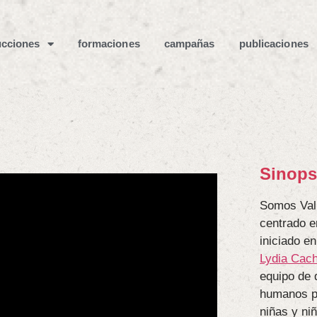
cciones
formaciones
campañas
publicaciones
Sinops
Somos Vali
centrado e
iniciado en
Lydia Cac
equipo de 
humanos po
niñas y niñ