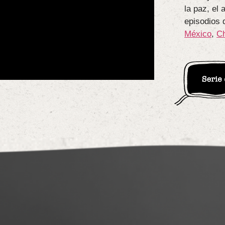
la paz, el 
episodios 
México
,
C