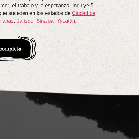
amor, el trabajo y la esperanza. Incluye 5
que suceden en los estados de
Ciudad de
hiapas
,
Jalisco
,
Sinaloa
,
Yucatán
.